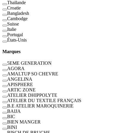
Thaïlande
Croatie
Bangladesh
Cambodge
Suisse
Italie
Portugal
États-Unis
Marques
5EME GENERATION
AGORA
AMALTUP SO CHEVRE
ANGELINA
APISPHERE
ARTIC ZONE
ATELIER DHIPPOLYTE
ATELIER DU TEXTILE FRANÇAIS
B.E ATELIER MAROQUINERIE
BAIJA
BIC
BIEN MANGER
BINI
BISCH DE BRUCHE