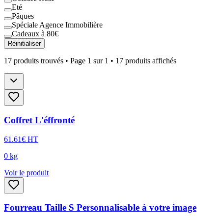
Eté
Pâques
Spéciale Agence Immobilière
Cadeaux à 80€
Réinitialiser
17
produits trouvés • Page
1
sur
1
•
17
produits affichés
Coffret L'éffronté
61.61
€
HT
0
kg
Voir le produit
Fourreau Taille S Personnalisable à votre image