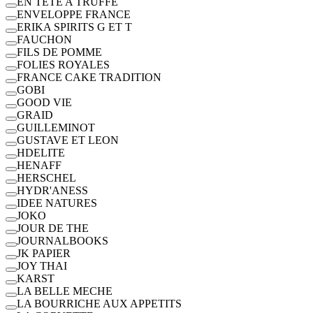
EN TETE A TRUFFE
ENVELOPPE FRANCE
ERIKA SPIRITS G ET T
FAUCHON
FILS DE POMME
FOLIES ROYALES
FRANCE CAKE TRADITION
GOBI
GOOD VIE
GRAID
GUILLEMINOT
GUSTAVE ET LEON
HDELITE
HENAFF
HERSCHEL
HYDR'ANESS
IDEE NATURES
JOKO
JOUR DE THE
JOURNALBOOKS
JK PAPIER
JOY THAI
KARST
LA BELLE MECHE
LA BOURRICHE AUX APPETITS