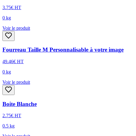
3.75
€
HT
0
kg
Voir le produit
Fourreau Taille M Personnalisable à votre image
49.46
€
HT
0
kg
Voir le produit
Boite Blanche
2.75
€
HT
0.5
kg