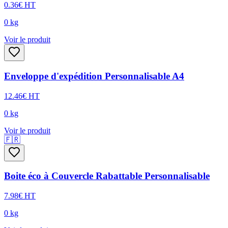
0.36
€
HT
0
kg
Voir le produit
Enveloppe d'expédition Personnalisable A4
12.46
€
HT
0
kg
Voir le produit
🇫🇷
Boite éco à Couvercle Rabattable Personnalisable
7.98
€
HT
0
kg