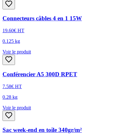
Connecteurs câbles 4 en 1 15W
19.60
€
HT
0.125
kg
Voir le produit
Conférencier A5 300D RPET
7.58
€
HT
0.28
kg
Voir le produit
Sac week-end en toile 340gr/m²