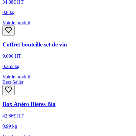
34.88
€
HT
0.8
kg
Voir le produit
Coffret bouteille set de vin
9.00
€
HT
0.265
kg
Voir le produit
Best-Seller
Box Apéro Bières Bio
42.66
€
HT
0.99
kg