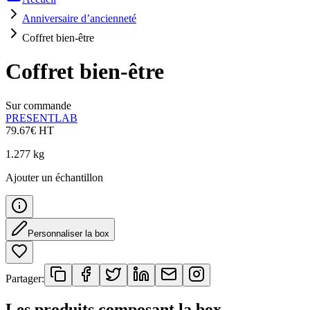
Anniversaire d’ancienneté
Coffret bien-être
Coffret bien-être
Sur commande
PRESENTLAB
79.67
€
HT
1.277
kg
Ajouter un échantillon
Personnaliser la box
Partager:
Les produits composant la box