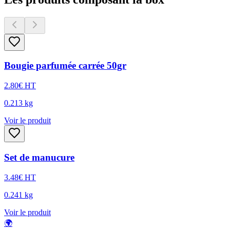
Bougie parfumée carrée 50gr
2.80
€
HT
0.213
kg
Voir le produit
Set de manucure
3.48
€
HT
0.241
kg
Voir le produit
🌍