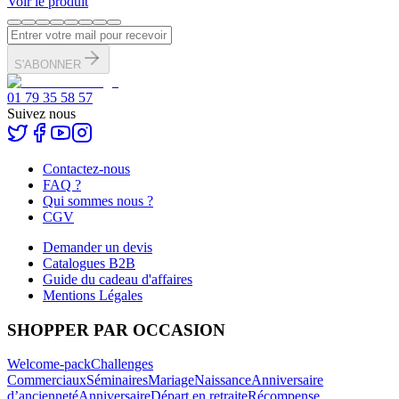
Voir le produit
S'ABONNER
01 79 35 58 57
Suivez nous
Contactez-nous
FAQ ?
Qui sommes nous ?
CGV
Demander un devis
Catalogues B2B
Guide du cadeau d'affaires
Mentions Légales
SHOPPER PAR OCCASION
Welcome-pack
Challenges
Commerciaux
Séminaires
Mariage
Naissance
Anniversaire
d’ancienneté
Anniversaire
Départ en retraite
Récompense